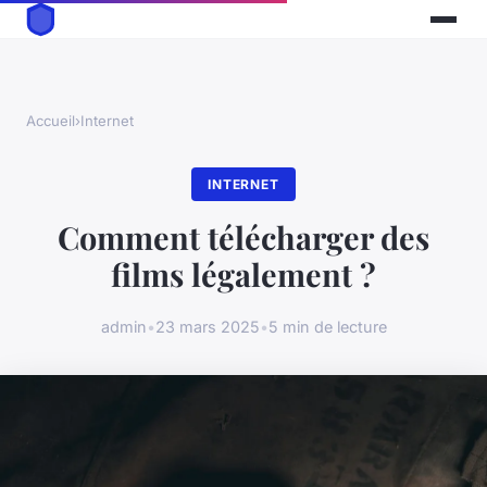
Accueil
›
Internet
INTERNET
Comment télécharger des
films légalement ?
admin
•
23 mars 2025
•
5 min de lecture