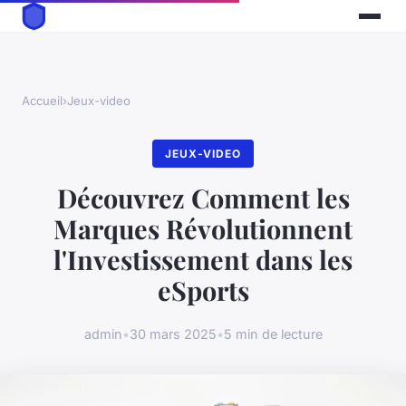
Accueil
›
Jeux-video
JEUX-VIDEO
Découvrez Comment les
Marques Révolutionnent
l'Investissement dans les
eSports
admin
•
30 mars 2025
•
5 min de lecture